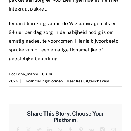
pakket aan zorg en voorzieningen noemt men het
integraal pakket.
Iemand kan zorg vanuit de Wlz aanvragen als er
24 uur per dag zorg in de nabijheid nodig is om
ernstig nadeel te voorkomen. Hier is bijvoorbeeld
sprake van bij een ernstige lichamelijke of
geestelijke beperking.
Door
dhv_marco
|
6 juni
voor
2022
|
Fincancieringsvormen
|
Reacties uitgeschakeld
WLZ
Share This Story, Choose Your
Platform!
Facebook
X
Reddit
LinkedIn
WhatsApp
Tumblr
Pinterest
Vk
Xing
E-